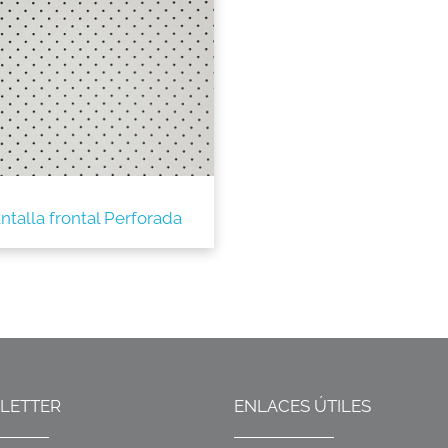
ntalla frontal Perforada
LETTER
ENLACES ÚTILES