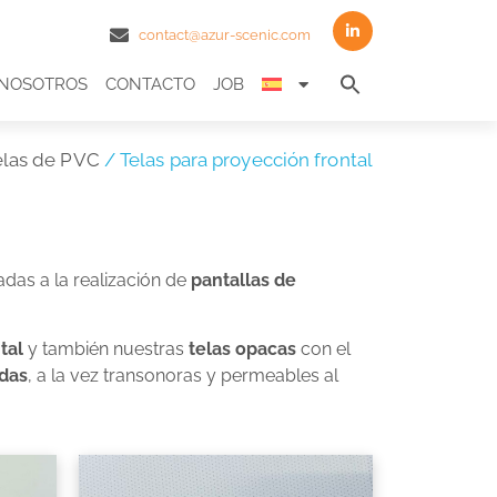
contact@azur-scenic.com
Search
NOSOTROS
CONTACTO
JOB
for:
Search Butto
elas de PVC
/ Telas para proyección frontal
adas a la realización de
pantallas de
tal
y también nuestras
telas opacas
con el
das
, a la vez transonoras y permeables al