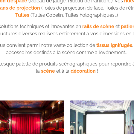
ion d’espace
(Rideau de jauge, Rideau de Partition…), vos
ride
ans de projection
(Toiles de projection de face, Toiles de ré
Tulles
(Tulles Gobelin, Tulles holographiques…)
olutions techniques et innovantes en
rails de scène
et
patie
ructures diverses réalisées entièrement à vos dimensions en 
ous convient parmi notre vaste collection de
tissus ignifugés
accessoires destinés à la scène comme à l’événement…
tesque palette de produits scénographiques pour répondre à t
la
scène
et à la
décoration
!