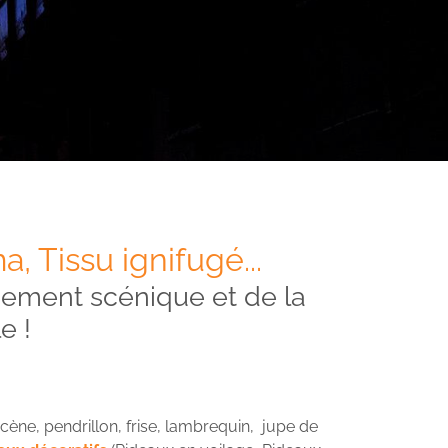
, Tissu ignifugé...
pement scénique et de la
e !
ène, pendrillon, frise, lambrequin, jupe de