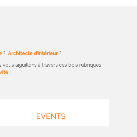
e
?
Architecte d’intérieur
?
s vous aiguillons à travers ces trois rubriques
vité
!
EVENTS