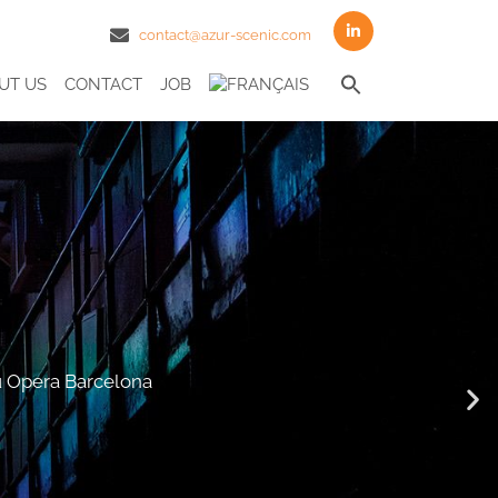
contact@azur-scenic.com
Search
UT US
CONTACT
JOB
for:
Search Butto
eu Opera Barcelona