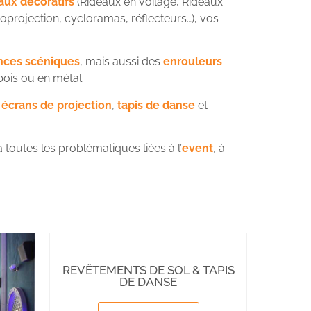
aux décoratifs
(Rideaux en voilage, Rideaux
troprojection, cycloramas, réflecteurs…), vos
nces scéniques
, mais aussi des
enrouleurs
bois ou en métal
,
écrans
de projection
,
t
apis
de danse
et
outes les problématiques liées à l’
event
, à
REVÊTEMENTS DE SOL & TAPIS
DE DANSE