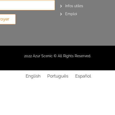
Infos utiles
Emploi
voyer
2022 Azur Scenic © All Rights Reserved.
English
Português
Español