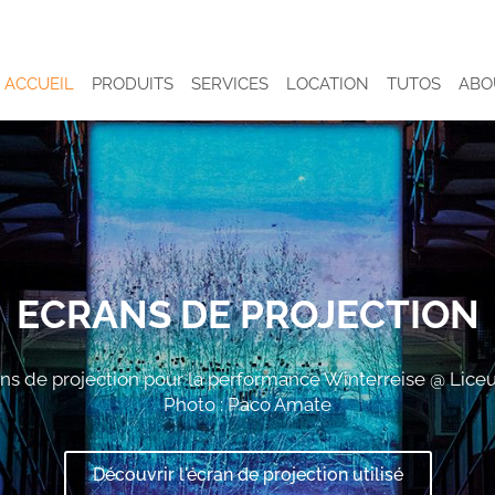
ACCUEIL
PRODUITS
SERVICES
LOCATION
TUTOS
ABO
ECRANS DE PROJECTION
ans de projection pour la performance Winterreise @ Lic
Photo : Paco Amate
Découvrir l'écran de projection utilisé