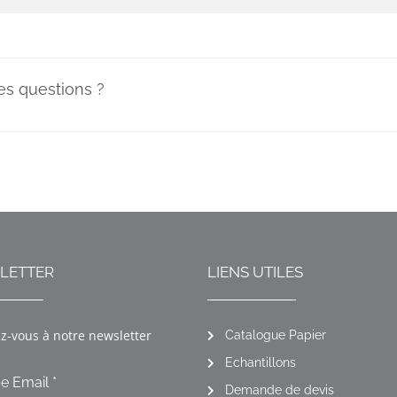
es questions ?
LETTER
LIENS UTILES
ez-vous à notre newsletter
Catalogue Papier
Echantillons
e Email *
Demande de devis