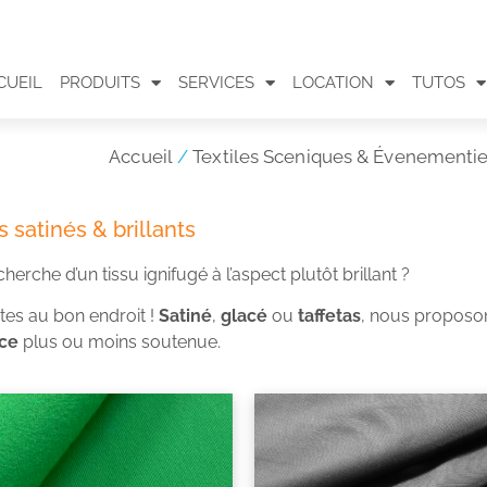
CUEIL
PRODUITS
SERVICES
LOCATION
TUTOS
Accueil
/
Textiles Sceniques & Évenementie
s satinés & brillants
cherche d’un tissu ignifugé à l’aspect plutôt brillant ?
tes au bon endroit !
Satiné
,
glacé
ou
taffetas
, nous proposons
nce
plus ou moins soutenue.