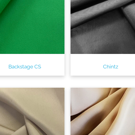
Backstage CS
Chintz
utton