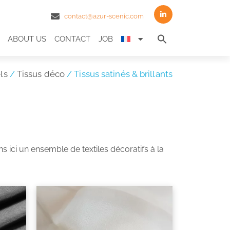
contact@azur-scenic.com
Search
ABOUT US
CONTACT
JOB
for:
Search Butto
ls
/
Tissus déco
/ Tissus satinés & brillants
 ici un ensemble de textiles décoratifs à la