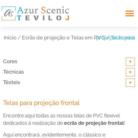
Search for:
Início
/
Ecrãs de projeção e Telas em PVC
/ Telas para projeção frontal
+
Cores
+
Técnicas
+
Têxteis
Telas para projeção frontal
Encontre aqui todas as nossas telas de PVC flexível
dedicados à realização de
ecrãs de projeção frontal
!
Aqui encontrará, evidentemente, o clássico e