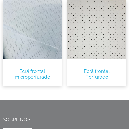
Ecrã frontal
Ecrã frontal
microperfurado
Perfurado
SOBRE NÓS