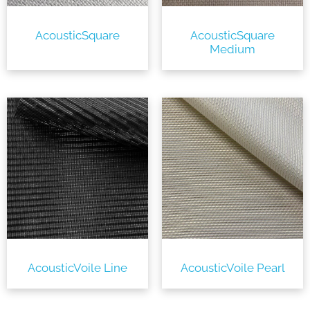
AcousticSquare
AcousticSquare
Medium
AcousticVoile Line
AcousticVoile Pearl