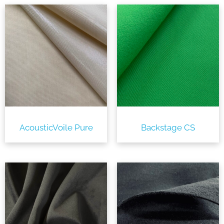
AcousticVoile Pure
Backstage CS