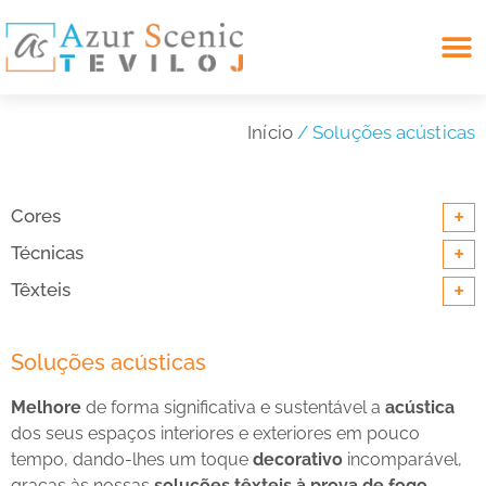
Search for:
Início
/ Soluções acústicas
+
Cores
+
Técnicas
+
Têxteis
Soluções acústicas
Melhore
de forma significativa e sustentável a
acústica
dos seus espaços interiores e exteriores em pouco
tempo, dando-lhes um toque
decorativo
incomparável,
graças às nossas
soluções têxteis à prova de fogo