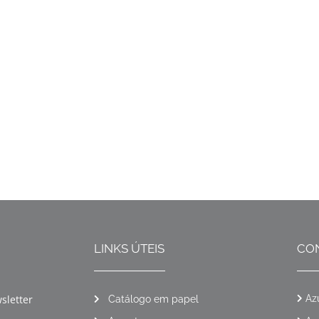
LINKS ÚTEIS
CO
sletter
Az
Catálogo em papel