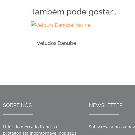
Também pode gostar…
Veludos Danube
SOBRE NÓS
NEWSLETTER
Líder do mercado francês e
Subscreva a nossa new
protagonista incontornável nos seus