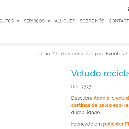
DUTOS
SERVIÇOS
ALUGUER
SOBRE NÓS
CONTAC
Início
/
Têxteis cénicos e para Eventos
/
Veludo recicl
Ref:
3737
Descubra
Acacia
, o
velud
cortinas de palco eco-r
durabilidade.
Fabricado em
poliéster 