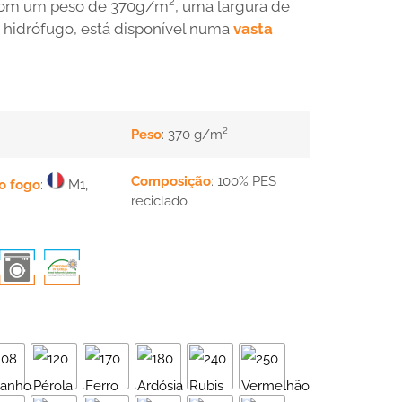
com um peso de 370g/m², uma largura de
hidrófugo, está disponível numa
vasta
Peso
: 370 g/m²
Composição
: 100% PES
ao fogo
:
M1,
reciclado