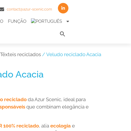
contact@azur-scenic.com
TO
FUNÇÃO
Search
for:
Search Button
Têxteis reciclados
/ Veludo reciclado Acacia
ado Acacia
o reciclado
da Azur Scenic, ideal para
esponsáveis
que combinam elegância e
FR 100% reciclado
, alia
ecologia
e