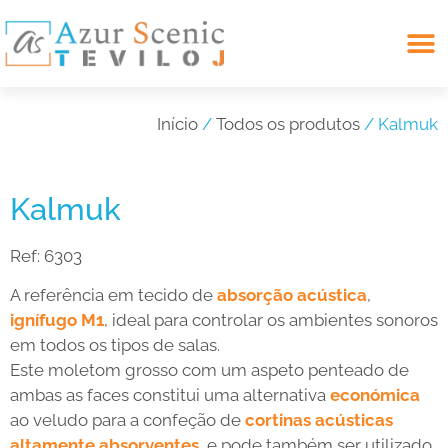
Search for:
Início
/
Todos os produtos
/ Kalmuk
Kalmuk
Ref:
6303
A referência em tecido de
absorção acústica
,
ignífugo M1
, ideal para controlar os ambientes sonoros
em todos os tipos de salas.
Este moletom grosso com um aspeto penteado de
ambas as faces constitui uma alternativa
económica
ao veludo para a confeção de
cortinas acústicas
altamente absorventes
, e pode também ser utilizado