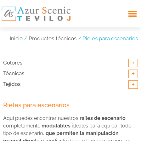
Search for:
Inicio
/
Productos técnicos
/ Rieles para escenarios
+
Colores
+
Técnicas
+
Tejidos
Rieles para escenarios
Aquí puedes encontrar nuestros
raíles de escenario
completamente
modulables
ideales para equipar todo
tipo de escenario,
que permiten la
manipulación
manual directa
o mediante driza, y también en versión