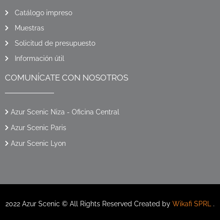
Catálogo impreso
Muestras
Solicitud de presupuesto
Información útil
COMUNÍCATE CON NOSOTROS
Azur Scenic Niza - Oficina Central
Azur Scenic Paris
Azur Scenic Lyon
2022 Azur Scenic © All Rights Reserved Created by
Wikafi SPRL
.