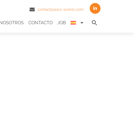
contact@azur-scenic.com
Search
NOSOTROS
CONTACTO
JOB
for:
Search Butto