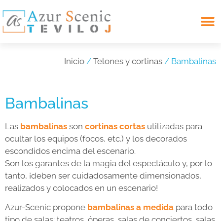
Search for:
Inicio
/
Telones y cortinas
/ Bambalinas
Bambalinas
Las
bambalinas
son
cortinas cortas
utilizadas para
ocultar los equipos (focos, etc.) y los decorados
escondidos encima del escenario.
Son los garantes de la magia del espectáculo y, por lo
tanto, ¡deben ser cuidadosamente dimensionados,
realizados y colocados en un escenario!
Azur-Scenic propone
bambalinas a medida
para todo
tipo de salas: teatros, óperas, salas de conciertos, salas