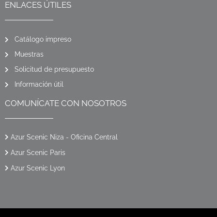
ENLACES ÚTILES
Catálogo impreso
Muestras
Solicitud de presupuesto
Información útil
COMUNÍCATE CON NOSOTROS
Azur Scenic Niza - Oficina Central
Azur Scenic Paris
Azur Scenic Lyon