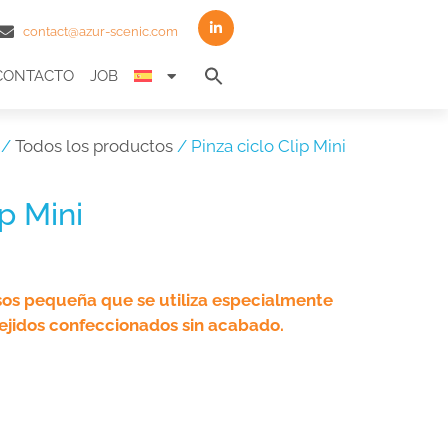
contact@azur-scenic.com
Search
CONTACTO
JOB
for:
Search Button
/
Todos los productos
/ Pinza ciclo Clip Mini
ip Mini
sos pequeña que se utiliza especialmente
tejidos confeccionados sin acabado.