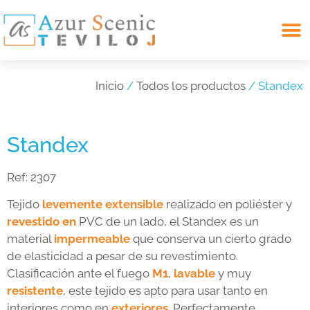
Search for:
Inicio
/
Todos los productos
/ Standex
Standex
Ref:
2307
Tejido
levemente extensible
realizado en poliéster y
revestido en
PVC de un lado, el Standex es un
material
impermeable
que conserva un cierto grado
de elasticidad a pesar de su revestimiento.
Clasificación ante el fuego
M1
,
lavable
y muy
resistente
, este tejido es apto para usar tanto en
interiores como en
exteriores
. Perfectamente