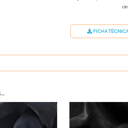
FICHA TÉCNIC
s…