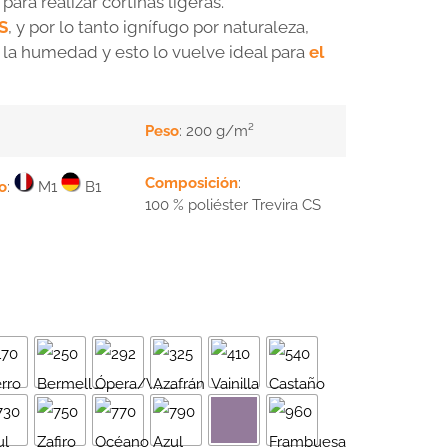
para realizar cortinas ligeras.
S
, y por lo tanto ignífugo por naturaleza,
a la humedad y esto lo vuelve ideal para
el
Peso
: 200 g/m²
Composición
:
o
:
M1
B1
100 % poliéster Trevira CS