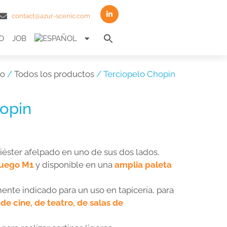
contact@azur-scenic.com
Search
O
JOB
for:
Search Button
io
/
Todos los productos
/ Terciopelo Chopin
opin
iéster afelpado en uno de sus dos lados,
fuego M1
y disponible en una
amplia paleta
mente indicado para un uso en tapicería, para
de cine, de teatro, de salas de