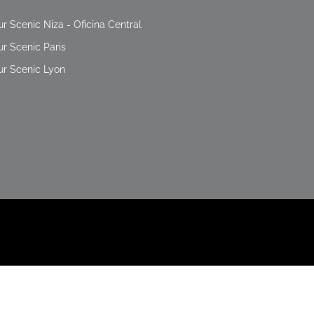
ur Scenic Niza - Oficina Central
ur Scenic Paris
ur Scenic Lyon