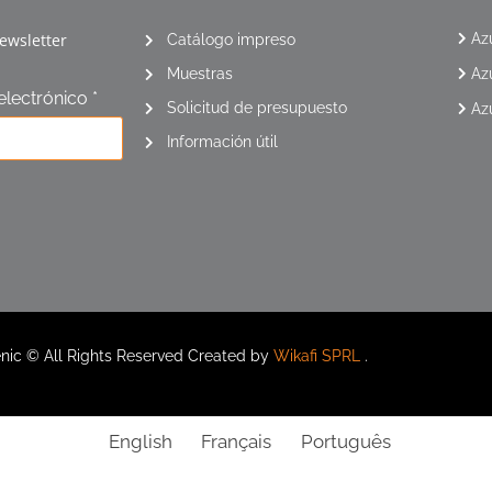
ewsletter
Az
Catálogo impreso
Muestras
Az
electrónico *
Solicitud de presupuesto
Az
Información útil
nic © All Rights Reserved Created by
Wikafi SPRL
.
English
Français
Português