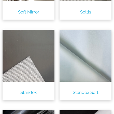
Soft Mirror
Soltis
Standex
Standex Soft