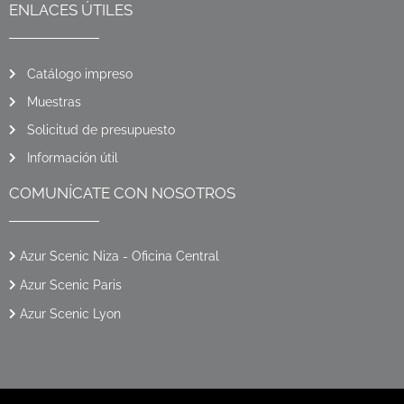
ENLACES ÚTILES
Catálogo impreso
Muestras
Solicitud de presupuesto
Información útil
COMUNÍCATE CON NOSOTROS
Azur Scenic Niza - Oficina Central
Azur Scenic Paris
Azur Scenic Lyon