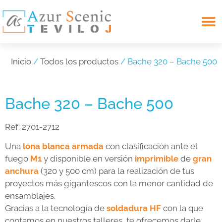
Search for:
Inicio
/
Todos los productos
/ Bache 320 – Bache 500
Bache 320 – Bache 500
Ref:
2701-2712
Una
lona blanca armada
con clasificación ante el
fuego
M1
y disponible en versión
imprimible
de
gran
anchura
(320 y 500 cm) para la realización de tus
proyectos más gigantescos con la menor cantidad de
ensamblajes.
Gracias a la tecnología de
soldadura HF
con la que
contamos en nuestros talleres, te ofrecemos darle