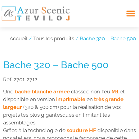
Search for:
Accueil
/
Tous les produits
/ Bache 320 – Bache 500
Bache 320 – Bache 500
Ref:
2701-2712
Une
bâche blanche armée
classée non-feu
M1
et
disponible en version
imprimable
en
très grande
largeur
(320 & 500 cm) pour la réalisation de vos
projets les plus gigantesques en limitant les
assemblages.
Grâce à la technologie de
soudure HF
disponible dans
nos ateliers, nous proposons le façonnage de cette