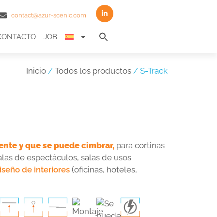
contact@azur-scenic.com
Search
CONTACTO
JOB
for:
Search Button
Inicio
/
Todos los productos
/ S-Track
lente y que se puede cimbrar,
para cortinas
alas de espectáculos, salas de usos
iseño de interiores
(oficinas, hoteles,