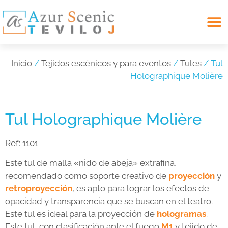
Search for:
Inicio
/
Tejidos escénicos y para eventos
/
Tules
/ Tul
Holographique Molière
Tul Holographique Molière
Ref:
1101
Este tul de malla «nido de abeja» extrafina,
recomendado como soporte creativo de
proyección
y
retroproyección
, es apto para lograr los efectos de
opacidad y transparencia que se buscan en el teatro.
Este tul es ideal para la proyección de
hologramas
.
Este tul, con clasificación ante el fuego
M1
y tejido de