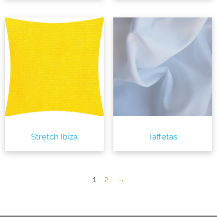
Stretch Ibiza
Taffetas
1
2
→