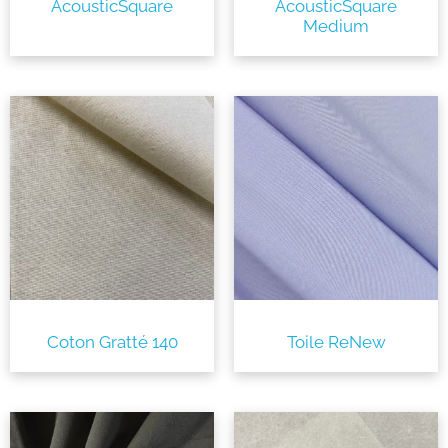
AcousticSquare
AcousticSquare
Medium
Coton Gratté 140
Toile ReNew