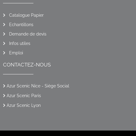
Catalogue Papier
Echantillons
Demande de devis
Infos utiles
Emploi
CONTACTEZ-NOUS
Azur Scenic Nice - Siège Social
Azur Scenic Paris
Azur Scenic Lyon