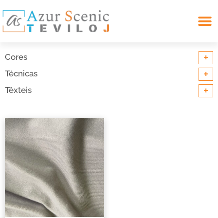
Search for:
+
Cores
+
Técnicas
+
Têxteis