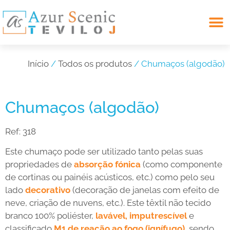
Search for:
Início
/
Todos os produtos
/ Chumaços (algodão)
Chumaços (algodão)
Ref:
318
Este chumaço pode ser utilizado tanto pelas suas
propriedades de
absorção fónica
(como componente
de cortinas ou painéis acústicos, etc.) como pelo seu
lado
decorativo
(decoração de janelas com efeito de
neve, criação de nuvens, etc.). Este têxtil não tecido
branco 100% poliéster,
lavável, imputrescível
e
classificado
M1 de reação ao fogo (ignífugo)
, sendo