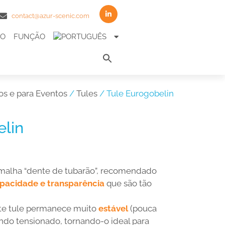
contact@azur-scenic.com
TO
FUNÇÃO
Search
for:
Search Button
os e para Eventos
/
Tules
/ Tule Eurogobelin
elin
malha “dente de tubarão”, recomendado
opacidade e transparência
que são tão
este tule permanece muito
estável
(pouca
o tensionado, tornando-o ideal para