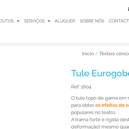
DUTOS
SERVIÇOS
ALUGUER
SOBRE NÓS
CONTAC
Início
/
Têxteis cénic
Tule Eurogob
Ref:
1604
O tule topo de gama em 
para obter
os efeitos de 
populares no teatro.
A trama forte e rígida d
deformação) mesmo quand