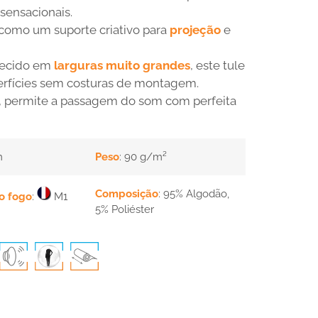
sensacionais.
omo um suporte criativo para
projeção
e
tecido em
larguras muito grandes
, este tule
perfícies sem costuras de montagem.
, permite a passagem do som com perfeita
m
Peso
: 90 g/m²
Composição
: 95% Algodão,
ao fogo
:
M1
5% Poliéster