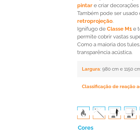
pintar
e criar decorações 
Também pode ser usado c
retroprojeção
.
Ignífugo de
Classe M1
e 
permite cobrir vastas su
Como a maioria dos tules
transparência acústica.
Largura
: 980 cm e 1150 c
Classificação de reação 
Cores