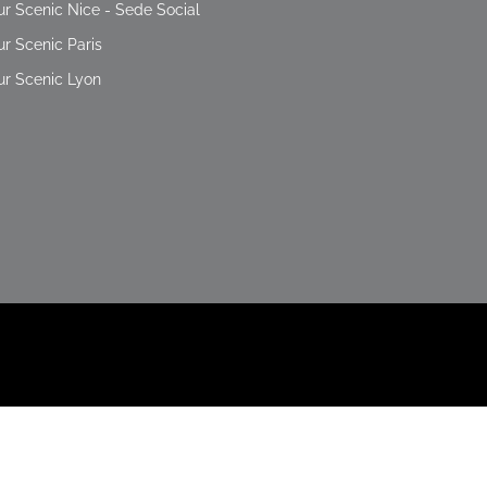
ur Scenic Nice - Sede Social
ur Scenic Paris
ur Scenic Lyon