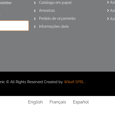
sletter
Az
Catálogo em papel
Amostras
Az
*
Pedido de orçamento
Az
Informações úteis
nic © All Rights Reserved Created by
Wikafi SPRL
.
English
Français
Español