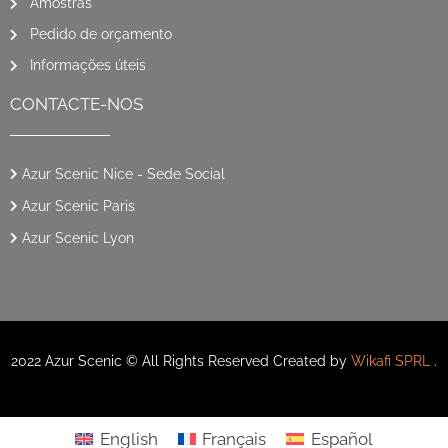
Amostras
Pedido de orçamento
Informações úteis
CONTACTE-NOS
Azur Scenic Nice - Sede Social
Azur Scenic Paris
Azur Scenic Lyon
2022 Azur Scenic © All Rights Reserved Created by
Wikafi SPRL
.
English
Français
Español