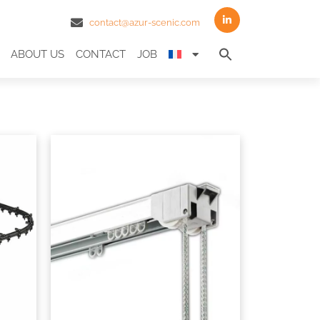
contact@azur-scenic.com
Search
ABOUT US
CONTACT
JOB
for:
Search Butto