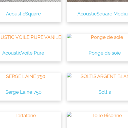
AcousticSquare
AcousticSquare Medi
AcousticVoile Pure
Ponge de soie
utton
Serge Laine 750
Soltis