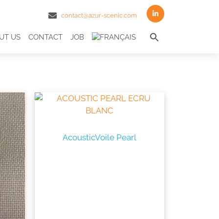
contact@azur-scenic.com
Search
UT US
CONTACT
JOB
for:
Search Butto
AcousticVoile Pearl