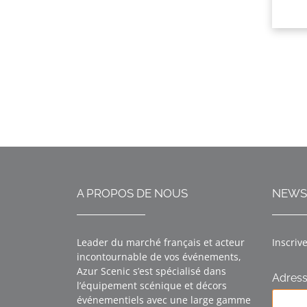
A PROPOS DE NOUS
NEWS
Leader du marché français et acteur
Inscriv
incontournable de vos événements,
Azur Scenic s’est spécialisé dans
Adress
l’équipement scénique et décors
événementiels avec une large gamme