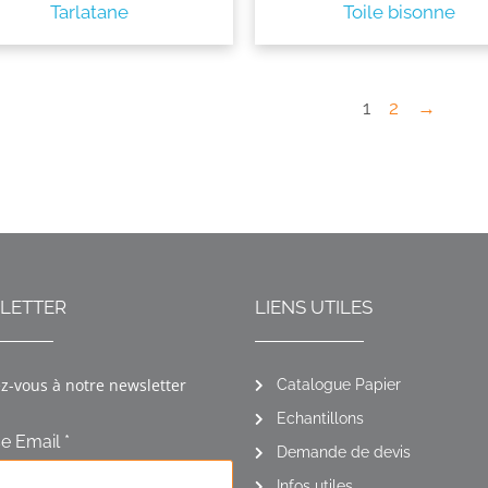
Tarlatane
Toile bisonne
1
2
→
LETTER
LIENS UTILES
ez-vous à notre newsletter
Catalogue Papier
Echantillons
e Email *
Demande de devis
Infos utiles