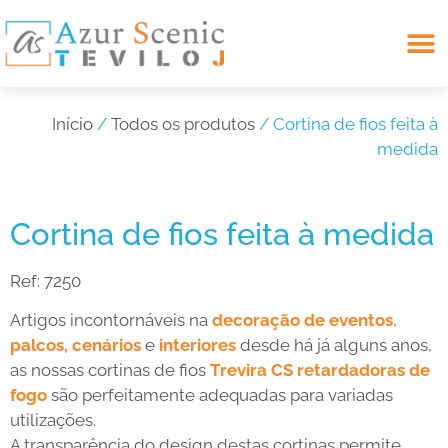
Search for:
Início
/
Todos os produtos
/ Cortina de fios feita à
medida
Cortina de fios feita à medida
Ref:
7250
Artigos incontornáveis na
decoração de eventos
,
palcos, cenários
e
interiores
desde há já alguns anos,
as nossas cortinas de fios
Trevira CS retardadoras de
fogo
são perfeitamente adequadas para variadas
utilizações.
A transparência do design destas cortinas permite