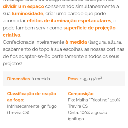
dividir um espaço
conservando simultaneamente a
sua
luminosidade
, criar uma parede que pode
acomodar
efeitos de iluminação espetaculares
, e
pode também servir como
superfície de projeção
criativa
.
Confecionada inteiramente
à medida
(largura, altura,
acabamento do topo à sua escolha), as nossas cortinas
de fios adaptar-se-ão perfeitamente a todos os seus
projetos!
Dimensões
: à medida
Peso
: ± 450 g/m²
Classificação de reação
Composição
:
ao fogo
:
Fio: Malha “Tricotine” 100%
Intrinsecamente ignífugo
Trevira CS
(Trevira CS)
Cinta: 100% algodão
ignífugo