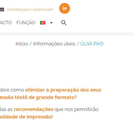
contact@azur-scenic.com
Search
ACTO
FUNÇÃO
for:
Search Button
Início
/
Informações úteis
/ GUIA PAO
sobre como
otimizar a preparação dos seus
essão têxtil de grande formato
?
das as
recomendações
que nos permitirão
alidade de impressão
!