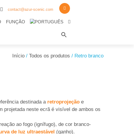
contact@azur-scenic.com
O
FUNÇÃO
Search
for:
Search Button
Início
/
Todos os produtos
/ Retro branco
erência destinada a
retroprojeção
e
m projetada neste ecrã é visível de ambos os
reação ao fogo (ignífugo), de cor branco-
rva de luz
ultraestável
(ganho).