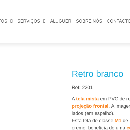
TOS
SERVIÇOS
ALUGUER
SOBRE NÓS
CONTACT
Retro branco
Ref:
2201
A
tela mista
em PVC de ref
projeção frontal
. A image
lados (em espelho).
Esta tela de classe
M1
de 
creme, beneficia de uma
cu