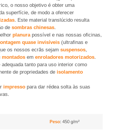
ico, o nosso objetivo é obter uma
a superfície, de modo a oferecer
izadas
. Este material translúcido resulta
ão de
sombras chinesas
.
elhor
planura
possível e nas nossas oficinas,
ontagem quase invisíveis
(ultrafinas e
r que os nossos ecrãs sejam
suspensos
,
u
montados
em
enroladores motorizados
.
 adequada tanto para uso interior como
lmente de propriedades de
isolamento
er
impresso
para dar rédea solta às suas
vas.
Peso
: 450 g/m²