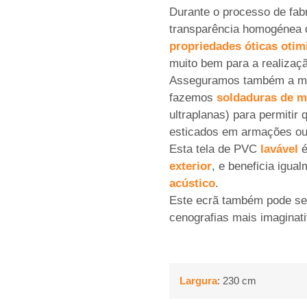
Durante o processo de fabr
transparência homogénea d
propriedades óticas otim
muito bem para a realizaç
Asseguramos também a m
fazemos
soldaduras de m
ultraplanas) para permiti
esticados em armações o
Esta tela de PVC
lavável
é
exterior
, e beneficia igua
acústico
.
Este ecrã também pode s
cenografias mais imaginati
Largura
: 230 cm